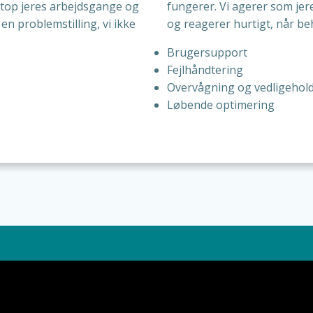
etop jeres arbejdsgange og
fungerer. Vi agerer som jer
en problemstilling, vi ikke
og reagerer hurtigt, når be
Brugersupport
Fejlhåndtering
Overvågning og vedligehol
Løbende optimering