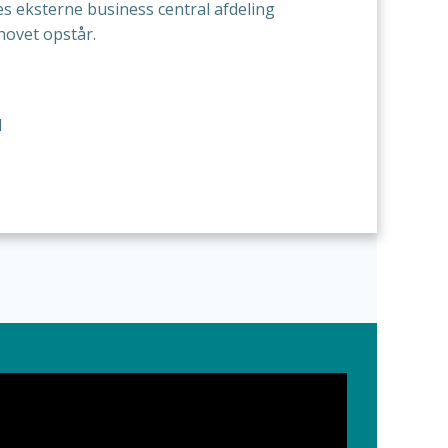
es eksterne business central afdeling
hovet opstår.
d