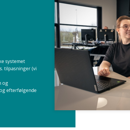
T
kke systemet
. tilpasninger (vi
n og
 og efterfølgende