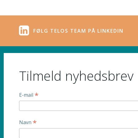
FØLG TELOS TEAM PÅ LINKEDIN
Tilmeld nyhedsbrev
*
E-mail
*
Navn