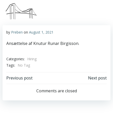
Skip
to
content
by
Preben
on
August 1, 2021
Ansættelse af Knutur Runar Birgisson.
Categories:
Hiring
Tags:
No Tag
Post
Post
Previous post
Next post
navigation
navigation
Comments are closed