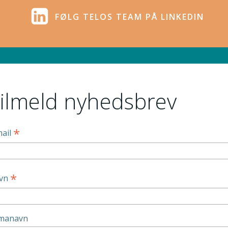
FØLG TELOS TEAM PÅ LINKEDIN
ilmeld nyhedsbrev
*
mail
*
vn
rmanavn